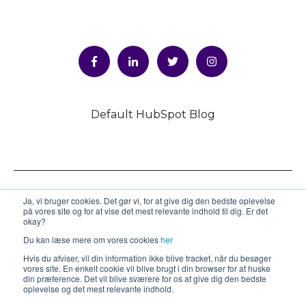
Default HubSpot Blog
Ja, vi bruger cookies. Det gør vi, for at give dig den bedste oplevelse
på vores site og for at vise det mest relevante indhold til dig. Er det
okay?
Du kan læse mere om vores cookies
her
Hvis du afviser, vil din information ikke blive tracket, når du besøger
Hauser Plads 20, 1. - 1127 København K
vores site. En enkelt cookie vil blive brugt i din browser for at huske
din præference. Det vil blive sværere for os at give dig den bedste
oplevelse og det mest relevante indhold.
Copyright © 2026, Integrator A/S